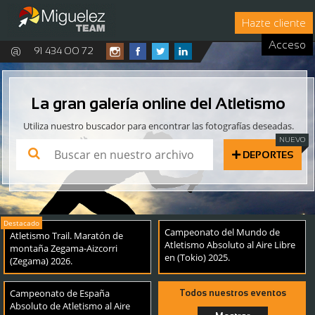
Hazte cliente
Acceso
@
91 434 00 72
La gran galería online del Atletismo
Utiliza nuestro buscador para encontrar las fotografías deseadas.
DEPORTES
Campeonato del Mundo de
Atletismo Trail. Maratón de
Atletismo Absoluto al Aire Libre
montaña Zegama-Aizcorri
en (Tokio) 2025.
(Zegama) 2026.
Campeonato de España
Todos nuestros eventos
Absoluto de Atletismo al Aire