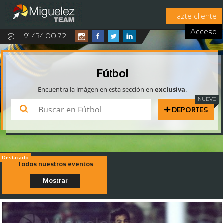
Hazte cliente
Acceso
@
91 434 00 72
Fútbol
Encuentra la imágen en esta sección en
exclusiva
.
DEPORTES
Todos nuestros eventos
Mostrar