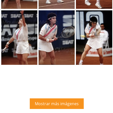
Mostrar más imágenes