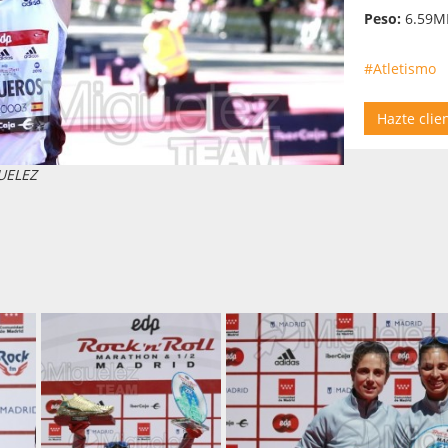
Peso:
6.59M
#Atletismo
Hazte clie
UELEZ