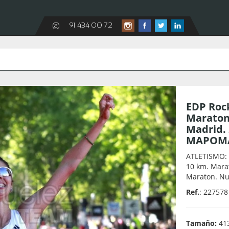
@
91 434 00 72
EDP Rock
Maraton
Madrid. 
MAPOMA
ATLETISMO: 
10 km. Mara
Maraton. Nu
Ref.
: 227578
Tamaño:
413