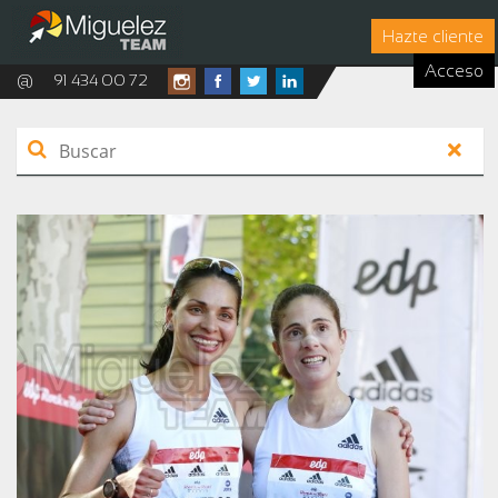
Hazte cliente
Acceso
@
91 434 00 72