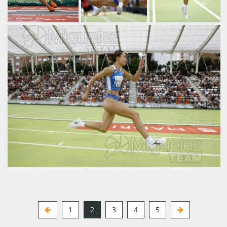
imagenes.current
1
2
3
4
5