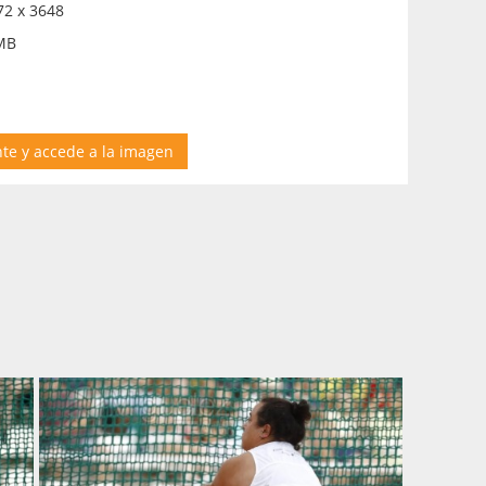
2 x 3648
MB
nte y accede a la imagen