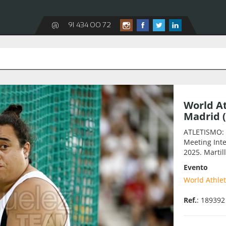
@
91 434 00 72
World At
Madrid 
ATLETISMO: W
Meeting Inte
2025. Marti
Evento
World Athlet
Ref.
: 189392