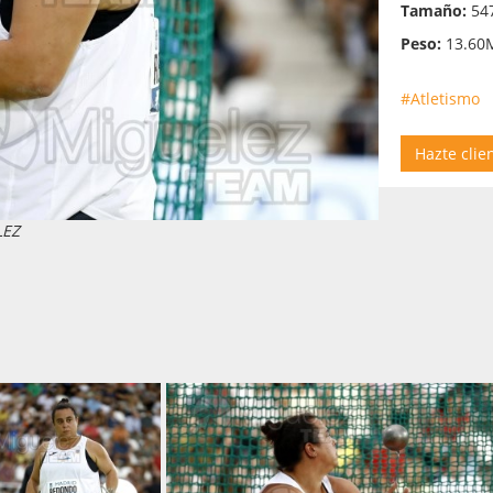
Tamaño:
547
Peso:
13.60
#Atletismo
Hazte clie
LEZ