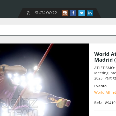
@
91 434 00 72
World At
Madrid 
ATLETISMO: W
Meeting Inte
2025. Pertig
Evento
World Athlet
Ref.
: 189410