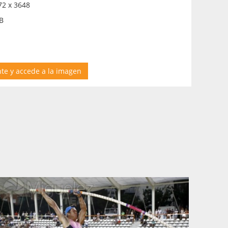
2 x 3648
B
nte y accede a la imagen