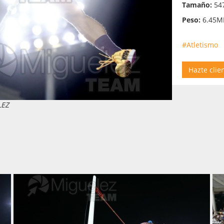
Tamaño:
547
Peso:
6.45M
#Atletismo
Hazte clie
LEZ