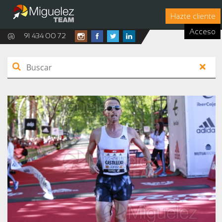
Hazte cliente
Acceso
@
91 434 00 72