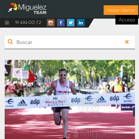
Hazte cliente
Acceso
@
91 434 00 72