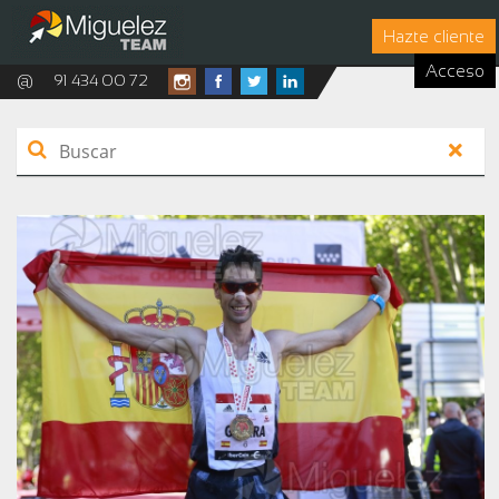
Hazte cliente
Acceso
@
91 434 00 72