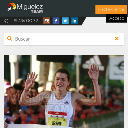
Hazte cliente
Acceso
@
91 434 00 72