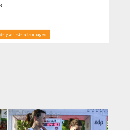
B
nte y accede a la imagen