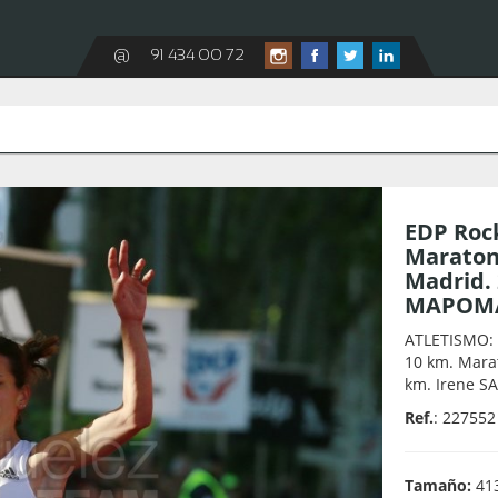
@
91 434 00 72
EDP Rock
Maraton
Madrid. 
MAPOMA
ATLETISMO: 
10 km. Mara
km. Irene S
Ref.
: 227552
Tamaño:
413