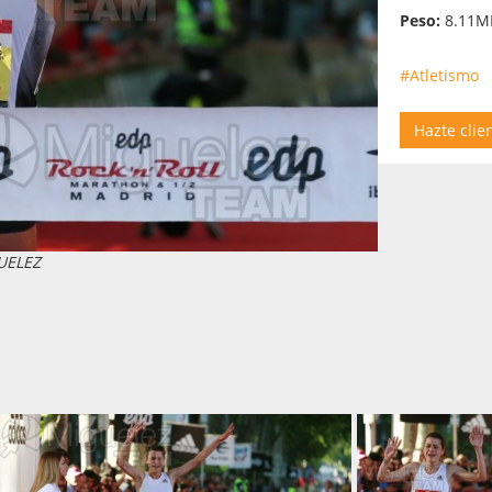
Peso:
8.11M
#Atletismo
Hazte clie
UELEZ