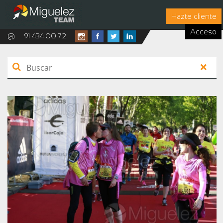
Hazte cliente
Acceso
@
91 434 00 72