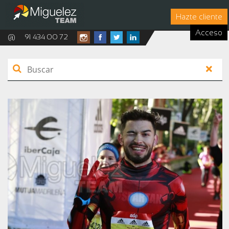
Hazte cliente
Acceso
@
91 434 00 72