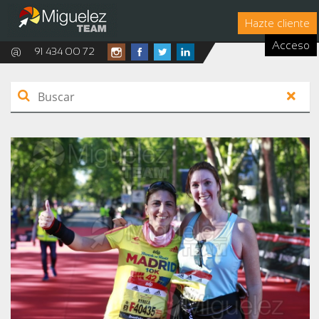
Hazte cliente
Acceso
@
91 434 00 72