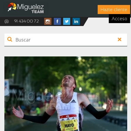
Hazte cliente
Acceso
@
91 434 00 72