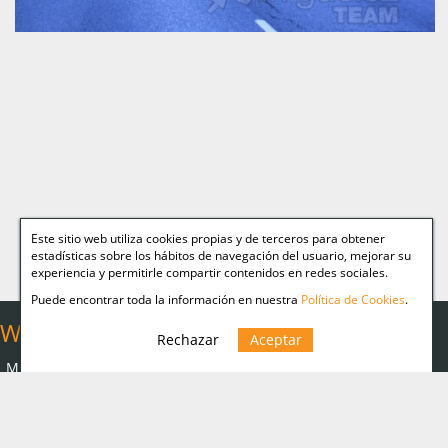
Este sitio web utiliza cookies propias y de terceros para obtener
estadísticas sobre los hábitos de navegación del usuario, mejorar su
experiencia y permitirle compartir contenidos en redes sociales.
Puede encontrar toda la información en nuestra
Política de Cookies
.
Web Relacionadas
Rechazar
Aceptar
Aviso legal
Miguelez TEAM
Política Cookies
Página personal de
Miguelez
Política de
privacidad
Fotografía de autor