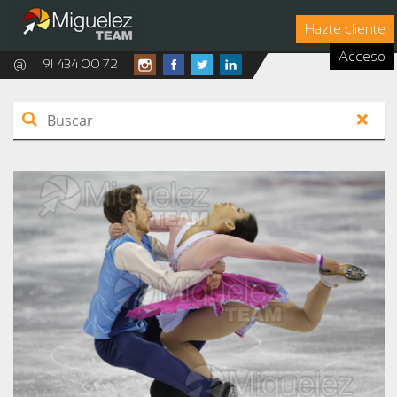
Hazte cliente
Acceso
@
91 434 00 72