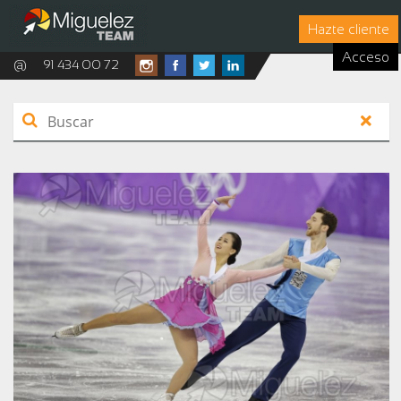
Hazte cliente
Acceso
@
91 434 00 72