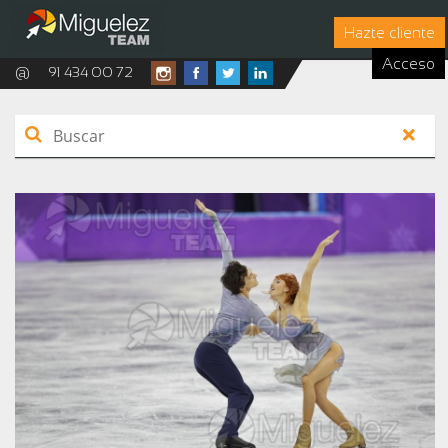
Hazte cliente
Acceso
@
91 434 00 72