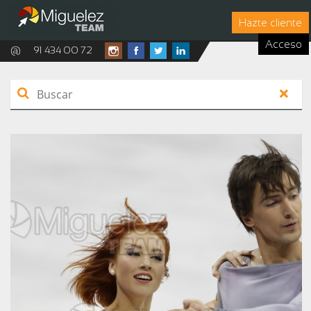
Hazte cliente
Acceso
@
91 434 00 72