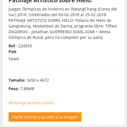
Patinaje Artistico sobre Hielo.
Juegos Olímpicos de Invierno en PyeongChang (Corea del
Sur) 2018. Celebrados del 09-02-2018 al 25-02-2018.
PATINAJE ARTISTICO SOBRE HIELO: Palacio de Hielo de
Gangneung. Modalidad de Danza, programa libre; Tiffani
ZAGORSKI - Jonathan GUERREIRO (OAR), (OAR = Atleta
Olimpico de Rusia, pero no compiten por su pais).
Ref.
: 224033
País
Spain
Tamaño:
3450 x 4672
Peso:
7.86MB
#Patinaje Artistico Hielo
Hazte cliente y accede a la imagen