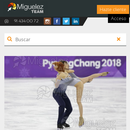
Hazte cliente
Acceso
@
91 434 00 72