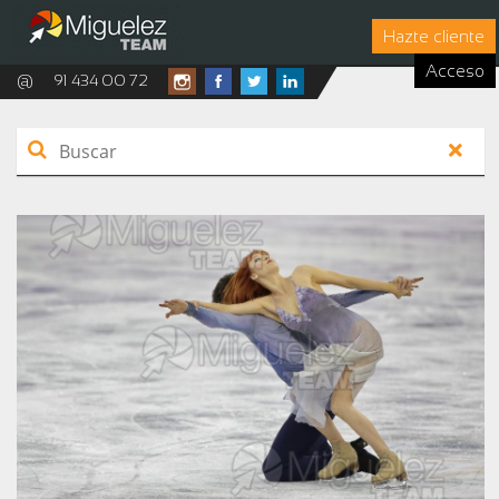
Hazte cliente
Acceso
@
91 434 00 72