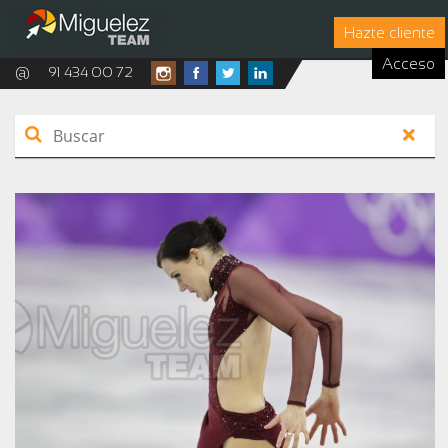
Hazte cliente
Acceso
@
91 434 00 72