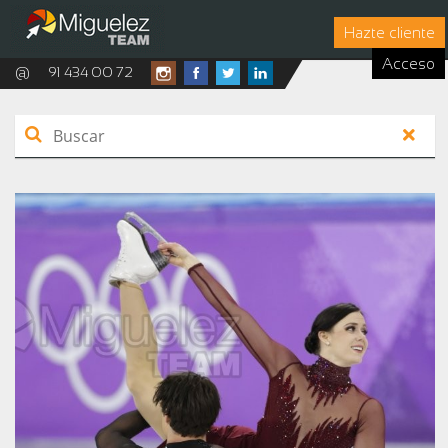
Hazte cliente
Acceso
@
91 434 00 72