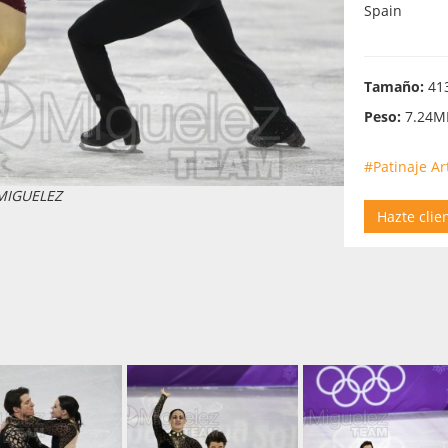
Spain
Tamaño:
413
Peso:
7.24M
#Patinaje Art
 MIGUELEZ
Hazte clie