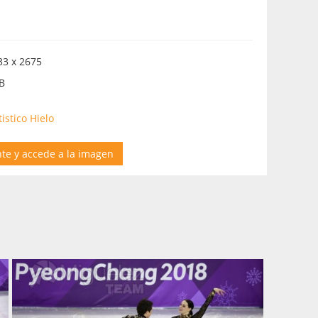
3 x 2675
B
istico Hielo
nte y accede a la imagen