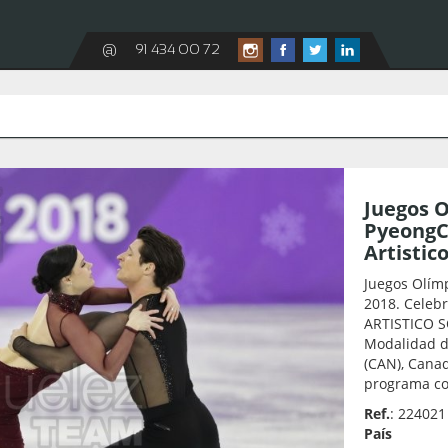
@
91 434 00 72
Juegos O
PyeongCh
Artistic
Juegos Olím
2018. Celebr
ARTISTICO S
Modalidad d
(CAN), Cana
programa cor
Ref.
: 224021
País