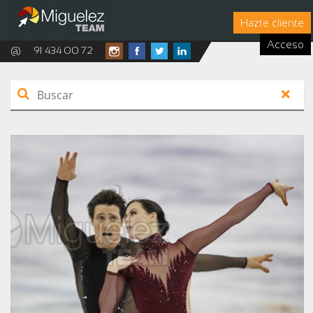
Hazte cliente
Acceso
@
91 434 00 72