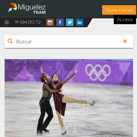
Hazte cliente
Acceso
@
91 434 00 72