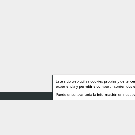
Este sitio web utiliza cookies propias y de ter
experiencia y permitirle compartir contenidos e
Puede encontrar toda la información en nuest
Web Relacionad
Miguelez TEAM
Página personal de
Miguelez