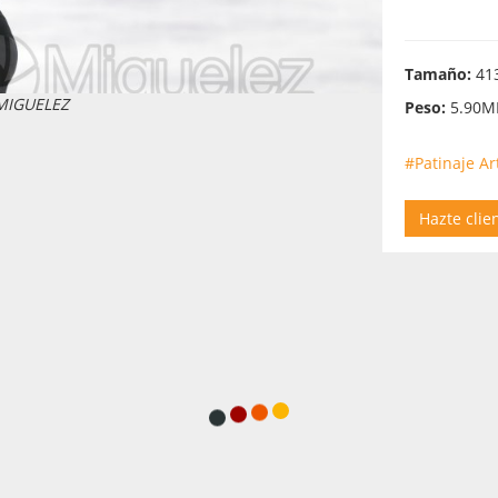
Tamaño:
413
 MIGUELEZ
Peso:
5.90M
#Patinaje Art
Hazte clie