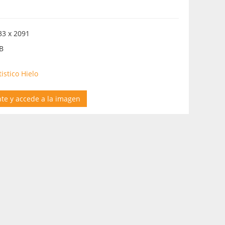
3 x 2091
B
istico Hielo
nte y accede a la imagen