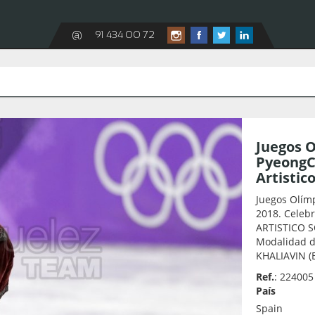
@
91 434 00 72
Juegos O
PyeongCh
Artistic
Juegos Olím
2018. Celebr
ARTISTICO S
Modalidad d
KHALIAVIN (E
Ref.
: 224005
País
Spain