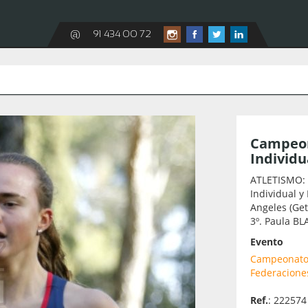
@
91 434 00 72
Campeon
Individu
ATLETISMO:
Individual y
Angeles (Get
3º. Paula BLA
Evento
Campeonato 
Federaciones
Ref.
: 222574