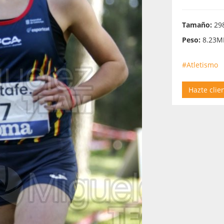
Tamaño:
298
Peso:
8.23M
#Atletismo
Hazte clie