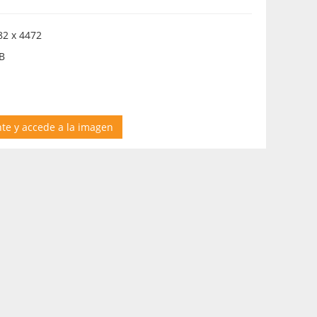
2 x 4472
B
nte y accede a la imagen