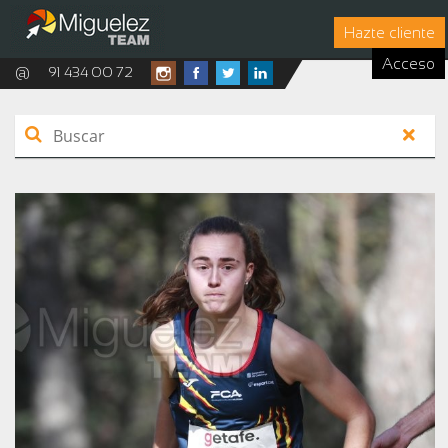
Hazte cliente
Acceso
@
91 434 00 72