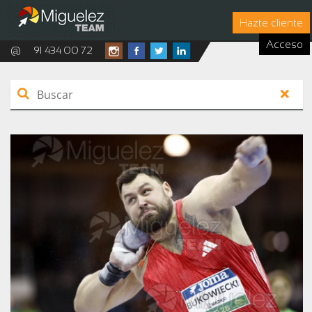
Hazte cliente
Acceso
@
91 434 00 72