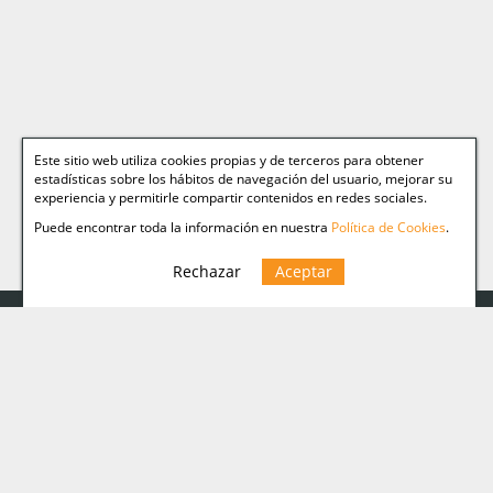
Este sitio web utiliza cookies propias y de terceros para obtener
estadísticas sobre los hábitos de navegación del usuario, mejorar su
experiencia y permitirle compartir contenidos en redes sociales.
Puede encontrar toda la información en nuestra
Política de Cookies
.
Rechazar
Aceptar
Web Relacionadas
Aviso legal
Miguelez TEAM
Política Cookies
Página personal de
Miguelez
Política de
privacidad
Fotografía de autor
Fotografías de Atletismo