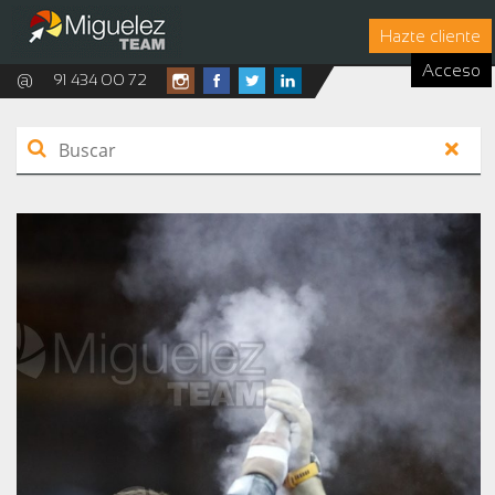
Hazte cliente
Acceso
@
91 434 00 72