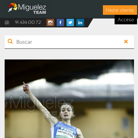
Hazte cliente
Acceso
@
91 434 00 72