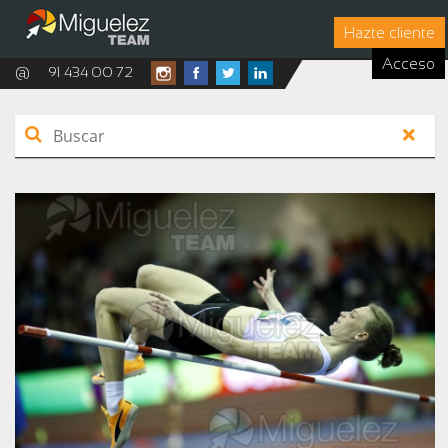
Hazte cliente
Acceso
@
91 434 00 72