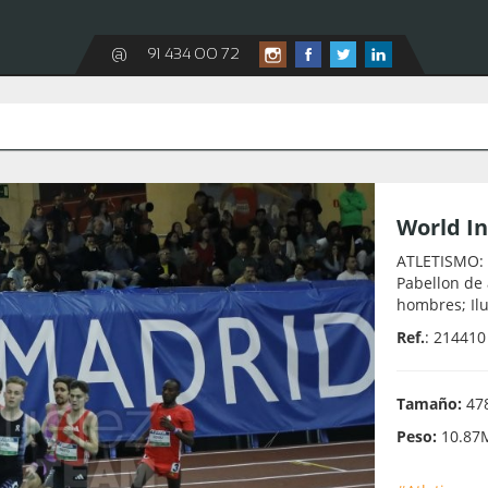
@
91 434 00 72
World In
ATLETISMO: 
Pabellon de
hombres; Ilu
Ref.
: 214410
Tamaño:
478
Peso:
10.87