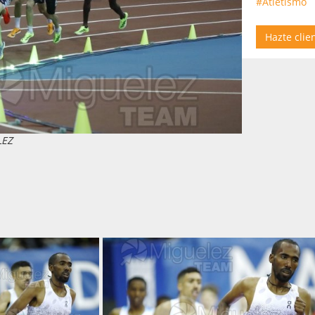
#Atletismo
Hazte clie
LEZ