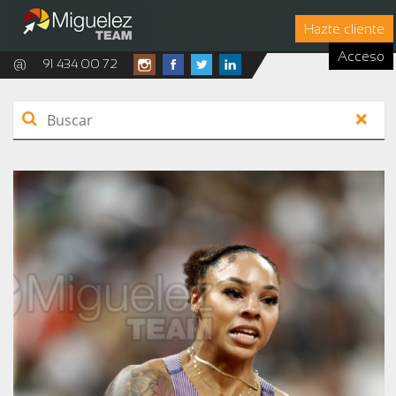
Hazte cliente
Acceso
@
91 434 00 72