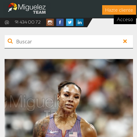
Hazte cliente
Acceso
@
91 434 00 72