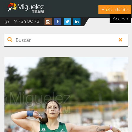
Hazte cliente
Acceso
@
91 434 00 72