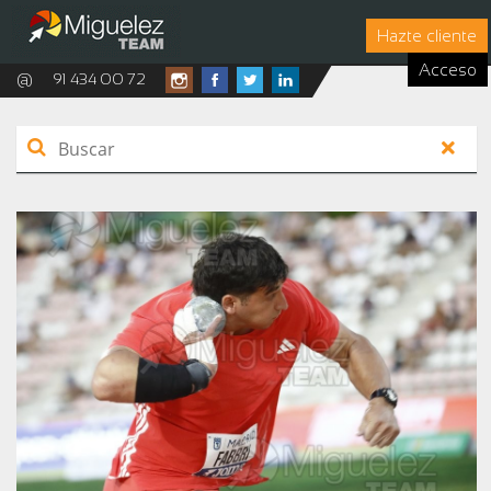
Hazte cliente
Acceso
@
91 434 00 72