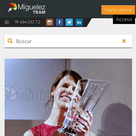
Hazte cliente
Acceso
@
91 434 00 72