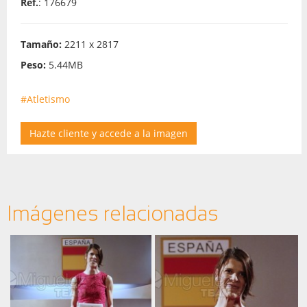
Ref.
: 176679
Tamaño:
2211 x 2817
Peso:
5.44MB
#Atletismo
Hazte cliente y accede a la imagen
Imágenes relacionadas