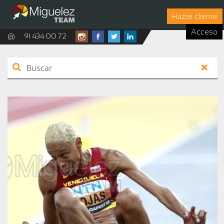
Hazte cliente
Acceso
@
91 434 00 72