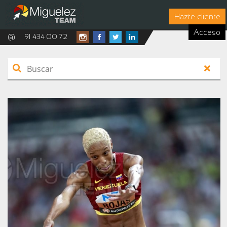
Hazte cliente
Acceso
@
91 434 00 72