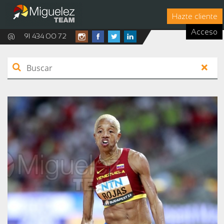
Hazte cliente
Acceso
@
91 434 00 72