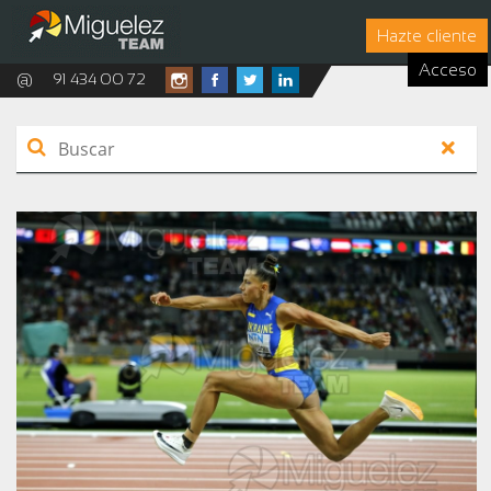
Hazte cliente
Acceso
@
91 434 00 72