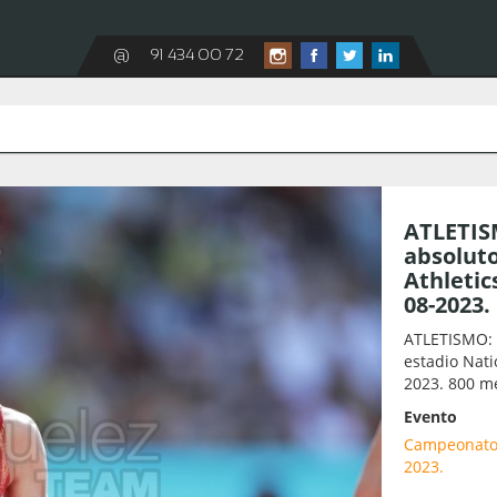
@
91 434 00 72
ATLETIS
absoluto
Athletic
08-2023.
ATLETISMO: 
estadio Nati
2023. 800 m
Evento
Campeonato d
2023.