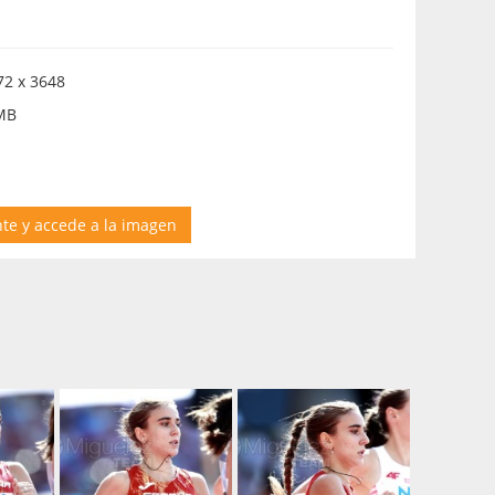
2 x 3648
MB
nte y accede a la imagen