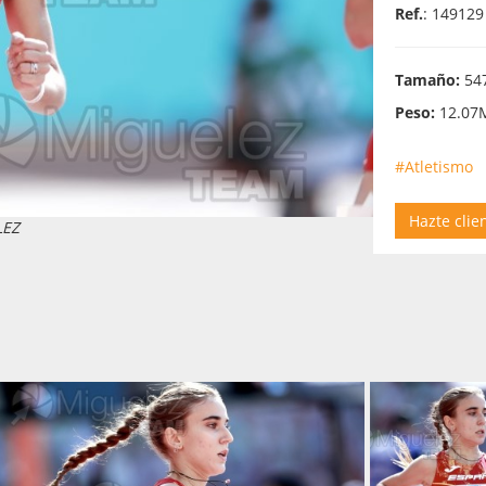
Ref.
: 149129
Tamaño:
547
Peso:
12.07
#Atletismo
Hazte clie
LEZ