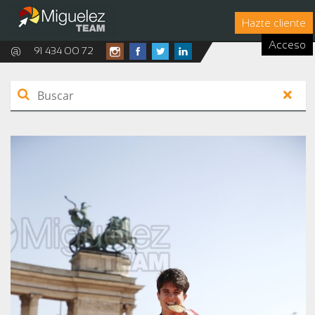
Hazte cliente
Acceso
@
91 434 00 72