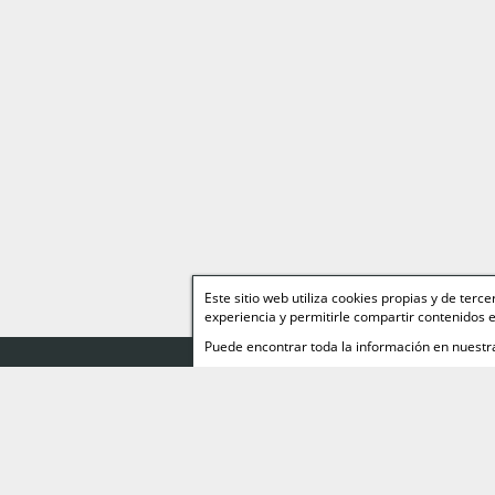
Este sitio web utiliza cookies propias y de ter
experiencia y permitirle compartir contenidos e
Puede encontrar toda la información en nuest
Web Relacionad
Miguelez TEAM
Página personal de
Miguelez