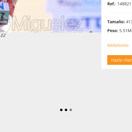
Ref.
: 148821
Tamaño:
413
Peso:
5.51M
LEZ
#Atletismo
Hazte clie