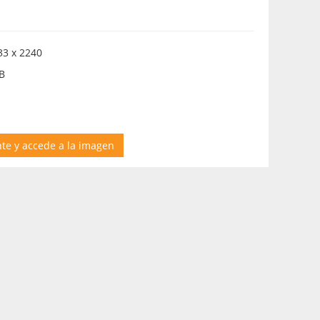
3 x 2240
B
nte y accede a la imagen