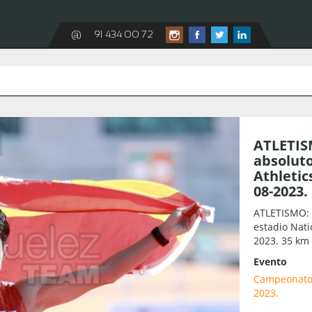
@
91 434 00 72
ATLETIS
absoluto
Athletic
08-2023.
ATLETISMO: 
estadio Nati
2023. 35 km
Evento
Campeonato d
2023.