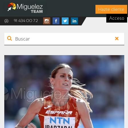
Hazte cliente
Acceso
@
91 434 00 72