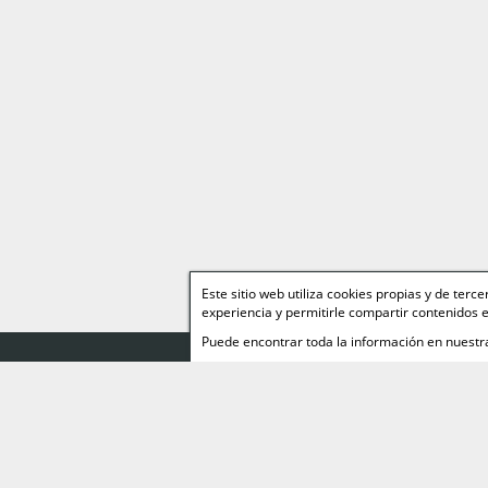
Este sitio web utiliza cookies propias y de ter
experiencia y permitirle compartir contenidos e
Puede encontrar toda la información en nuest
Web Relacionad
Miguelez TEAM
Página personal de
Miguelez