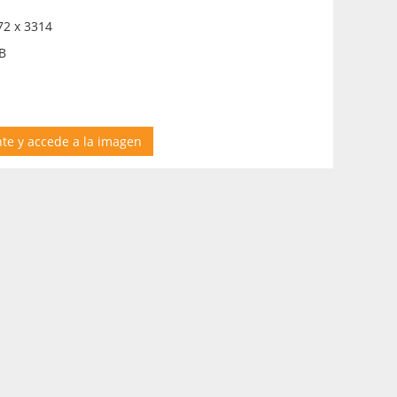
2 x 3314
B
nte y accede a la imagen