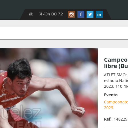
@
91 434 00 72
Campeon
libre (B
ATLETISMO: 
estadio Nati
2023. 110 me
Evento
Campeonato d
2023.
Ref.
: 148229