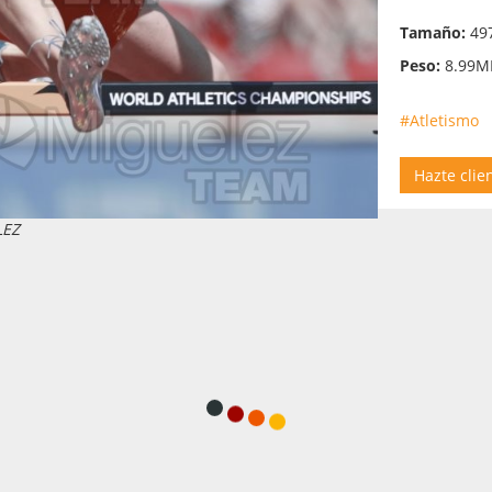
Tamaño:
497
Peso:
8.99M
#Atletismo
Hazte clie
LEZ